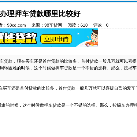
办理押车贷款哪里比较好
3 作者：98cd.com 来源：98车贷网 阅读：
610
评论：
0
车贷款，现在买车还是首付贷款的比较多，首付贷款一般几万就可以喜提
周转困难的时候，这个时候做押车贷款是一个不错的选择。那么，按揭车
在买车还是首付贷款的比较多，首付贷款一般几万就可以喜提自己的爱车
困难的时候，这个时候做押车贷款是一个不错的选择。那么，按揭车办理