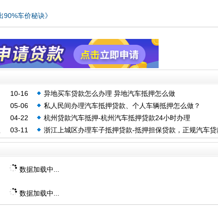
90%车价秘诀》
10-16
异地买车贷款怎么办理 异地汽车抵押怎么做
05-06
私人民间办理汽车抵押贷款、个人车辆抵押怎么做？
04-22
杭州贷款汽车抵押-杭州汽车抵押贷款24小时办理
程
03-11
浙江上城区办理车子抵押贷款-抵押担保贷款，正规汽车贷
店办理
数据加载中...
数据加载中...