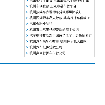
民生银行车抵贷 民生金租汽车抵押贷产品
杭州车辆贷款 正规靠谱车贷平台
杭州按揭车办理押车贷款哪里比较好
杭州西湖押车私人放款-典当行押车借款-10
汽车金融小知识
成放款
杭州萧山汽车抵押贷款的基本知识
汽车抵押贷款对于因改了名字，身份证和行
杭州汽车装GPS贷款 杭州押车私人借款
驶证不同名的情况，是否可以批核呢？
杭州汽车抵押贷款公司
杭州典当行押车借款公司