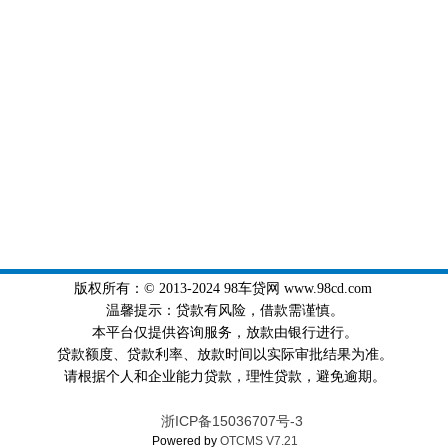
版权所有：© 2013-2024 98车贷网 www.98cd.com
温馨提示：贷款有风险，借款需谨慎。
本平台仅提供咨询服务，放款由银行进行。
贷款额度、贷款利率、放款时间以实际审批结果为准。
请根据个人和企业能力贷款，理性贷款，避免逾期。
浙ICP备15036707号-3
Powered by
OTCMS V7.21