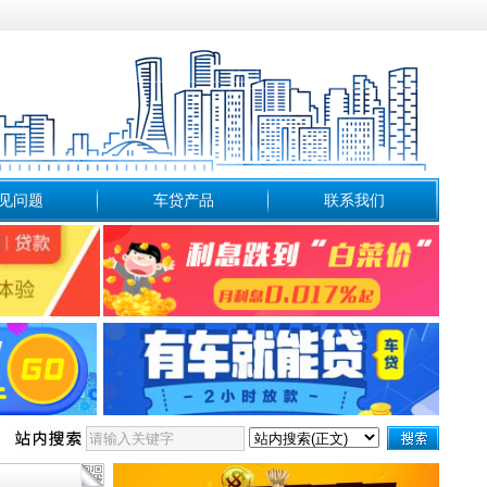
见问题
车贷产品
联系我们