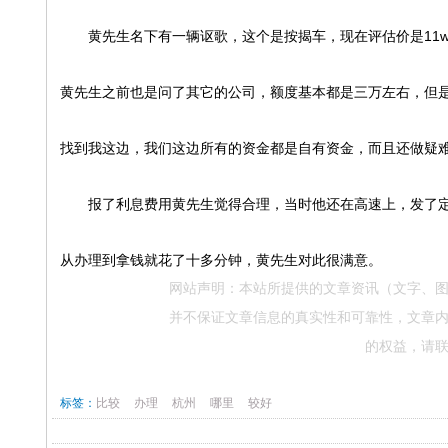
黄先生名下有一辆讴歌，这个是按揭车，现在评估价是11w
黄先生之前也是问了其它的公司，额度基本都是三万左右，但
找到我这边，我们这边所有的资金都是自有资金，而且还做疑
报了利息费用黄先生觉得合理，当时他还在高速上，发了定
从办理到拿钱就花了十多分钟，黄先生对此很满意。
网站声明：本站所提供的文章资讯（文字、
并不保证文章信息的真实性和可靠性，文章
的权益，请
标签：
比较
办理
杭州
哪里
较好