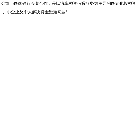
，公司与多家银行长期合作，是以汽车融资信贷服务为主导的多元化投融
中、小企业及个人解决资金疑难问题!