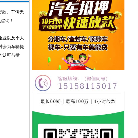
贷款、车辆无
电咨询！
企业以及个人
时会为车辆提
的认可与赞