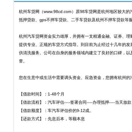
杭州车贷网（www.98cd.com）原98车贷网是杭州地区
抵押贷款、gps不押车贷款、二手车贷款及杭州不押车贷款等
杭州汽车贷网资金实力雄厚，并拥有一支精通金融、证券、理
提供专业、正规的车贷方式指导。到目前为止经过十几年的发
供清洗服务。公司在自身的服务领域内建立了良好的口碑，以
誉。
您在生意中或生活中需要调头资金、应急资金，您拥有杭州的
【借款时间】：1-48个月
【借款流程】：汽车评估----签署合同----办理抵押----当天放款
【借款额度】：车汽车评估价的9-12成。
【还款方式】：先息后本，等额本息