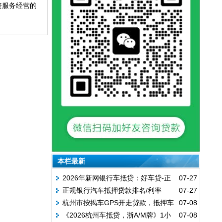
资服务经营的
本栏最新
2026年新网银行车抵贷：好车贷-正
07-27
正规银行汽车抵押贷款排名/利率
07-27
规银行汽车抵押贷款，放款快、额度高、押
杭州市按揭车GPS开走贷款，抵押车
07-08
证不押车
《2026杭州车抵贷，浙A/M牌》1小
07-08
也能再贷款了！汽车二次抵押全攻略！