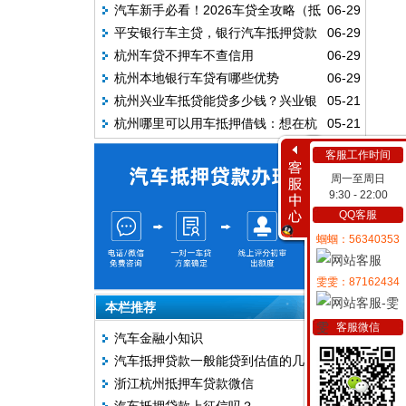
汽车新手必看！2026车贷全攻略（抵
06-29
时放款。浙M车牌也能贷款了！
平安银行车主贷，银行汽车抵押贷款
06-29
押/按揭/压车）
杭州车贷不押车不查信用
06-29
申请条件
杭州本地银行车贷有哪些优势
06-29
杭州兴业车抵贷能贷多少钱？兴业银
05-21
杭州哪里可以用车抵押借钱：想在杭
05-21
行车抵额度利息怎么样？
州小额贷款？抵押还是无抵押更好？
客服工作时间
周一至周日
9:30 - 22:00
QQ客服
蝈蝈：56340353
雯雯：87162434
本栏推荐
客服微信
汽车金融小知识
汽车抵押贷款一般能贷到估值的几成?
浙江杭州抵押车贷款微信